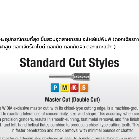
 อุปกรณ์ครบที่สุด ชิ้นส่วนอุตสาหกรรม อะไหล่แม่พิมพ์ (ดอกเจียรค
รฝาสูบ ดอกเจียร์คาไบด์ ดอกขัด ดอกกัดผิว ดอกเเกะสลัก )