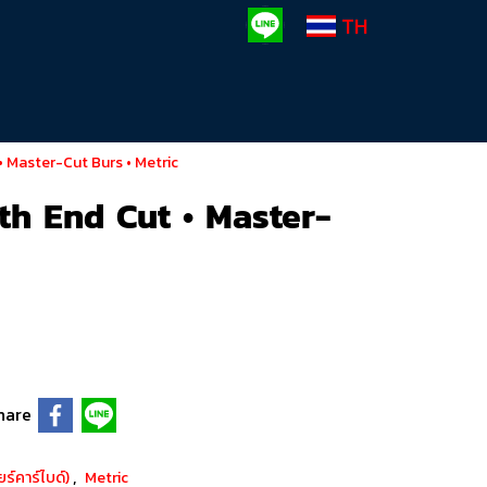
TH
• Master-Cut Burs • Metric
th End Cut • Master-
hare
,
ยร์คาร์ไบด์)
Metric