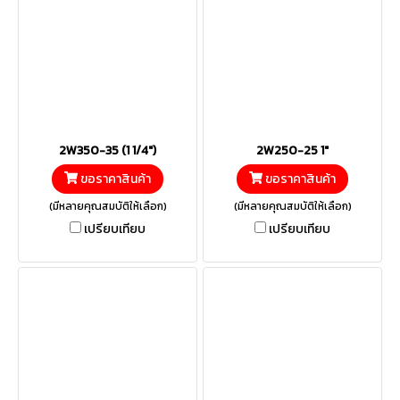
2W350-35 (1 1/4")
2W250-25 1"
ขอราคาสินค้า
ขอราคาสินค้า
(มีหลายคุณสมบัติให้เลือก)
(มีหลายคุณสมบัติให้เลือก)
เปรียบเทียบ
เปรียบเทียบ