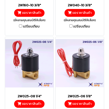
2W160-10 3/8"
2W040-10 3/8"
ขอราคาสินค้า
ขอราคาสินค้า
(มีหลายคุณสมบัติให้เลือก)
(มีหลายคุณสมบัติให้เลือก)
เปรียบเทียบ
เปรียบเทียบ
2W025-08 1/4"
2W025-06 1/8"
ขอราคาสินค้า
ขอราคาสินค้า