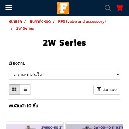
หน้าแรก
สินค้าทั้งหมด
RFS (valve and accessory)
2W Series
2W Series
เรียงตาม
ตัวกรอง
พบสินค้า 10 ชิ้น