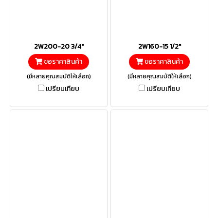
2W200-20 3/4"
2W160-15 1/2"
ขอราคาสินค้า
ขอราคาสินค้า
(มีหลายคุณสมบัติให้เลือก)
(มีหลายคุณสมบัติให้เลือก)
เปรียบเทียบ
เปรียบเทียบ