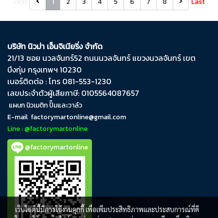
First
1
2
3
4
5
6
7
8
Last
บริษัท นิวม่า เอ็นจิเนียริ่ง จำกัด
21/13 ซอย นวลจันทร์​52 ถนน​นวลจันทร์​ แขวง​นวลจันทร์​ เขต​
บึงกุ่ม​ กรุงเทพฯ​ 10230
เบอร์ติดต่อ : โทร 081-553-1230
เลขประจำตัวผู้เสียภาษี: 0105564087657
แผนก นิวเมติก ปั๊มและวาล์ว
E-mail
factorymartonline@gmail.com
Line : @factorymartonline
@factorymartonline
เว็บไซต์นี้มีการใช้งานคุกกี้ เพื่อเพิ่มประสิทธิภาพและประสบการณ์ที่ดี