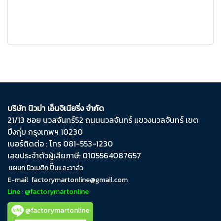
บริษัท นิวม่า เอ็นจิเนียริ่ง จำกัด
21/13 ซอย นวลจันทร์​52 ถนน​นวลจันทร์​ แขวง​นวลจันทร์​ เขต​
บึงกุ่ม​ กรุงเทพฯ​ 10230
เบอร์ติดต่อ : โทร 081-553-1230
เลขประจำตัวผู้เสียภาษี: 0105564087657
แผนก นิวเมติก ปั๊มและวาล์ว
E-mail
factorymartonline@gmail.com
Line : @factorymartonline
@factorymartonline