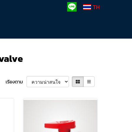
TH
valve
เรียงตาม