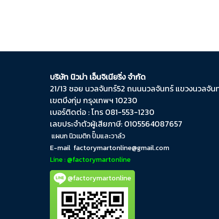
บริษัท นิวม่า เอ็นจิเนียริ่ง จำกัด
21/13 ซอย นวลจันทร์​52 ถนน​นวลจันทร์​ แขวง​นวลจันทร
เขต​บึงกุ่ม​ กรุงเทพฯ​ 10230
เบอร์ติดต่อ : โทร 081-553-1230
เลขประจำตัวผู้เสียภาษี: 0105564087657
แผนก นิวเมติก ปั๊มและวาล์ว
E-mail
factorymartonline@gmail.com
Line : @factorymartonline
@factorymartonline