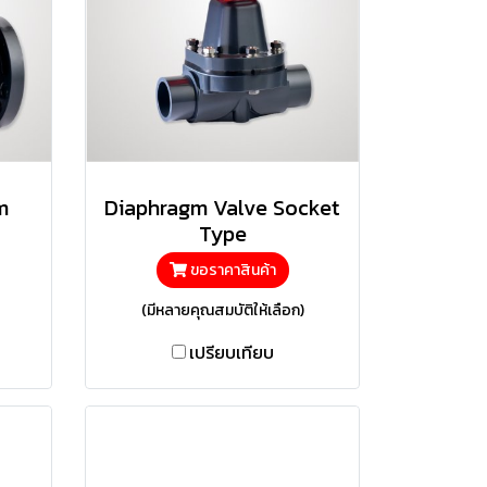
m
Diaphragm Valve Socket
Type
ขอราคาสินค้า
(มีหลายคุณสมบัติให้เลือก)
เปรียบเทียบ