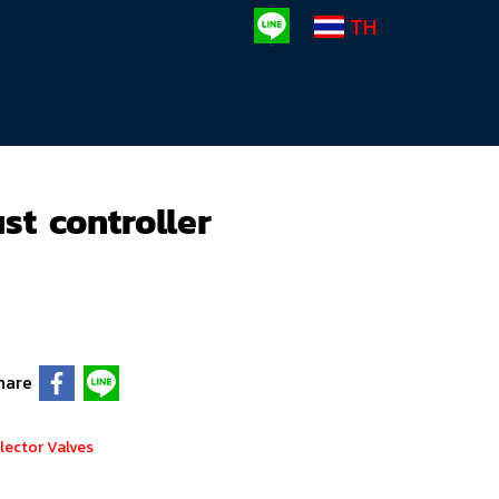
TH
st controller
hare
lector Valves