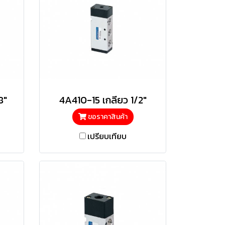
8"
4A410-15 เกลียว 1/2"
ขอราคาสินค้า
เปรียบเทียบ