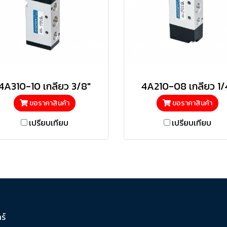
4A310-10 เกลียว 3/8"
4A210-08 เกลียว 1/
ขอราคาสินค้า
ขอราคาสินค้า
เปรียบเทียบ
เปรียบเทียบ
์​