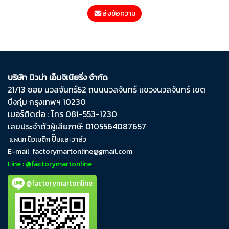
ส่งข้อความ
บริษัท นิวม่า เอ็นจิเนียริ่ง จำกัด
21/13 ซอย นวลจันทร์​52 ถนน​นวลจันทร์​ แขวง​นวลจันทร์​ เขต​
บึงกุ่ม​ กรุงเทพฯ​ 10230
เบอร์ติดต่อ : โทร 081-553-1230
เลขประจำตัวผู้เสียภาษี: 0105564087657
แผนก นิวเมติก ปั๊มและวาล์ว
E-mail
factorymartonline@gmail.com
Line : @factorymartonline
@factorymartonline