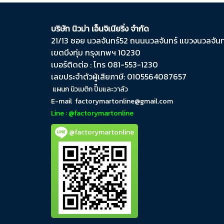
บริษัท นิวม่า เอ็นจิเนียริ่ง จำกัด
21/13 ซอย นวลจันทร์​52 ถนน​นวลจันทร์​ แขวง​นวลจันทร
เขต​บึงกุ่ม​ กรุงเทพฯ​ 10230
เบอร์ติดต่อ : โทร 081-553-1230
เลขประจำตัวผู้เสียภาษี: 0105564087657
แผนก นิวเมติก ปั๊มและวาล์ว
E-mail
factorymartonline@gmail.com
Line : @factorymartonline
@factorymartonline