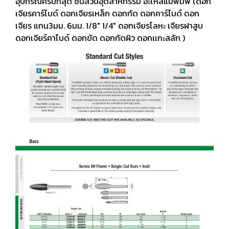
อุปกรณ์ครบที่สุด ชิ้นส่วนอุตสาหกรรม อะไหล่แม่พิมพ์ (ดอก
เจียรคาร์ไบด์ ดอกเจียรเหล็ก ดอกกัด ดอกคาร์ไบด์ ดอก
เจียร แกน3มม. 6มม. 1/8" 1/4" ดอกเจียรโลหะ เจียรฝาสูบ
ดอกเจียร์คาไบด์ ดอกขัด ดอกกัดผิว ดอกเเกะสลัก )