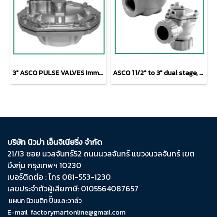
3" ASCO PULSE VALVES Immersion Type
ASCO 1 1/2" to 3" dual stage, remote pilot threaded body or compression ﬁtting Ø 1 1/2"
บริษัท นิวม่า เอ็นจิเนียริ่ง จำกัด
21/13 ซอย นวลจันทร์​52 ถนน​นวลจันทร์​ แขวง​นวลจันทร์​ เขต​
บึงกุ่ม​ กรุงเทพฯ​ 10230
เบอร์ติดต่อ : โทร 081-553-1230
เลขประจำตัวผู้เสียภาษี: 0105564087657
แผนก นิวเมติก ปั๊มและวาล์ว
E-mail
factorymartonline@gmail.com