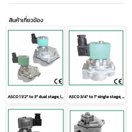
สินค้าเกี่ยวข้อง
ASCO 1 1/2" to 3" dual stage, integral pilot threaded body or compression fitting Ø 1 1/2"
ASCO 3/4" to 1" single stage, integral pilot threaded body or compression fitting