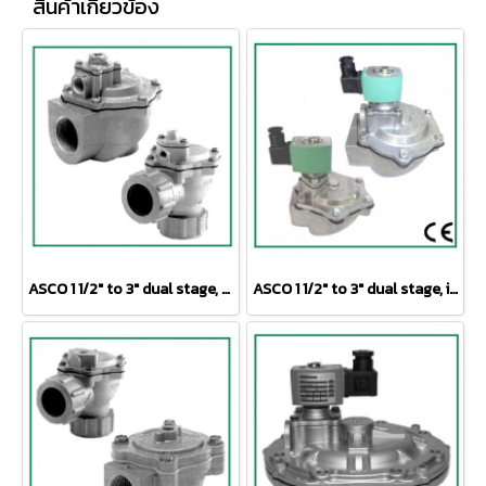
สินค้าเกี่ยวข้อง
ASCO 1 1/2" to 3" dual stage, remote pilot threaded body or compression ﬁtting Ø 1 1/2"
ASCO 1 1/2" to 3" dual stage, integral pilot threaded body or compression fitting Ø 1 1/2"