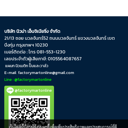
บริษัท นิวม่า เอ็นจิเนียริ่ง จำกัด
21/13 ซอย นวลจันทร์​52 ถนน​นวลจันทร์​ แขวง​นวลจันทร์​ เขต​
บึงกุ่ม​ กรุงเทพฯ​ 10230
เบอร์ติดต่อ : โทร 081-553-1230
เลขประจำตัวผู้เสียภาษี: 0105564087657
แผนก นิวเมติก ปั๊มและวาล์ว
E-mail
factorymartonline@gmail.com
Line : @factorymartonline
@factorymartonline
เว็บไซต์นี้มีการใช้งานคุกกี้ เพื่อเพิ่มประสิทธิภาพและประสบการณ์ที่ดี