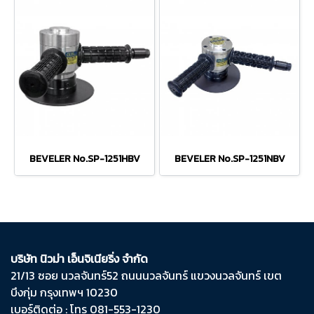
BEVELER No.SP-1251HBV
BEVELER No.SP-1251NBV
บริษัท นิวม่า เอ็นจิเนียริ่ง จำกัด
21/13 ซอย นวลจันทร์​52 ถนน​นวลจันทร์​ แขวง​นวลจันทร์​ เขต​
บึงกุ่ม​ กรุงเทพฯ​ 10230
เบอร์ติดต่อ : โทร 081-553-1230