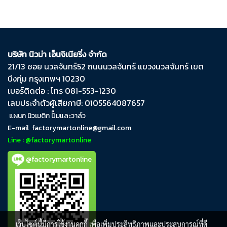
บริษัท นิวม่า เอ็นจิเนียริ่ง จำกัด
21/13 ซอย นวลจันทร์​52 ถนน​นวลจันทร์​ แขวง​นวลจันทร์​ เขต​
บึงกุ่ม​ กรุงเทพฯ​ 10230
เบอร์ติดต่อ : โทร 081-553-1230
เลขประจำตัวผู้เสียภาษี: 0105564087657
แผนก นิวเมติก ปั๊มและวาล์ว
E-mail
factorymartonline@gmail.com
Line : @factorymartonline
@factorymartonline
เว็บไซต์นี้มีการใช้งานคุกกี้ เพื่อเพิ่มประสิทธิภาพและประสบการณ์ที่ดี