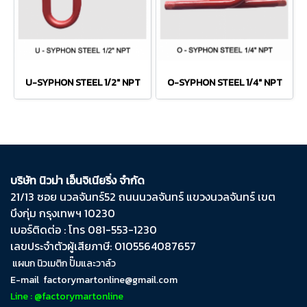
U-SYPHON STEEL 1/2" NPT
O-SYPHON STEEL 1/4" NPT
บริษัท นิวม่า เอ็นจิเนียริ่ง จำกัด
21/13 ซอย นวลจันทร์​52 ถนน​นวลจันทร์​ แขวง​นวลจันทร์​ เขต​
บึงกุ่ม​ กรุงเทพฯ​ 10230
เบอร์ติดต่อ : โทร 081-553-1230
เลขประจำตัวผู้เสียภาษี: 0105564087657
แผนก นิวเมติก ปั๊มและวาล์ว
E-mail
factorymartonline@gmail.com
Line : @factorymartonline