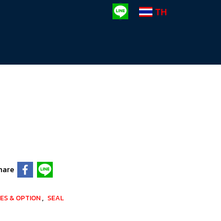
TH
hare
,
ES & OPTION
SEAL