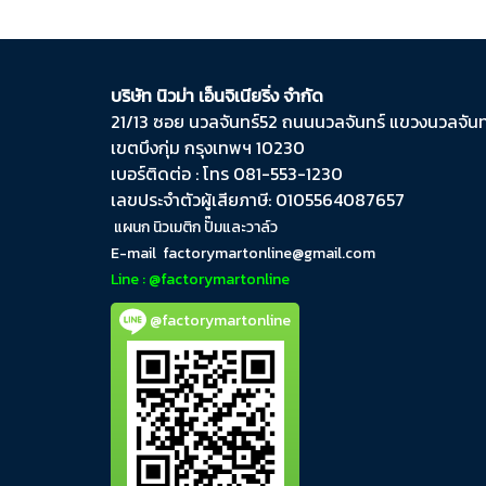
บริษัท นิวม่า เอ็นจิเนียริ่ง จำกัด
21/13 ซอย นวลจันทร์​52 ถนน​นวลจันทร์​ แขวง​นวลจันทร
เขต​บึงกุ่ม​ กรุงเทพฯ​ 10230
เบอร์ติดต่อ : โทร 081-553-1230
เลขประจำตัวผู้เสียภาษี: 0105564087657
แผนก นิวเมติก ปั๊มและวาล์ว
E-mail
factorymartonline@gmail.com
Line : @factorymartonline
@factorymartonline