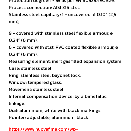
Protection degree: IP 55 as per EN 60529/IEC 529.
Process connection: AISI 316 st.st.
Stainless steel capillary: 1 - uncovered, ø 0.10” (2,5
mm);
9 - covered with stainless steel flexible armour, ø
0.24” (6 mm);
6 - covered with st.st. PVC coated flexible armour, ø
0.24” (6 mm).
Measuring element: inert gas filled expansion system.
Case: stainless steel.
Ring: stainless steel bayonet lock.
Window: tempered glass.
Movement: stainless steel.
Internal compensation device: by a bimetallic
linkage.
Dial: aluminium, white with black markings.
Pointer: adjustable, aluminium, black.
https://www.nuovafima.com/wp-