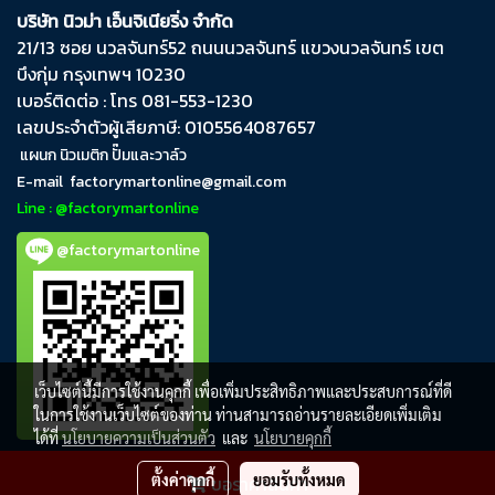
บริษัท นิวม่า เอ็นจิเนียริ่ง จำกัด
21/13 ซอย นวลจันทร์​52 ถนน​นวลจันทร์​ แขวง​นวลจันทร์​ เขต​
บึงกุ่ม​ กรุงเทพฯ​ 10230
เบอร์ติดต่อ : โทร 081-553-1230
เลขประจำตัวผู้เสียภาษี: 0105564087657
แผนก นิวเมติก ปั๊มและวาล์ว
E-mail
factorymartonline@gmail.com
Line : @factorymartonline
@factorymartonline
เว็บไซต์นี้มีการใช้งานคุกกี้ เพื่อเพิ่มประสิทธิภาพและประสบการณ์ที่ดี
ในการใช้งานเว็บไซต์ของท่าน ท่านสามารถอ่านรายละเอียดเพิ่มเติม
ได้ที่
นโยบายความเป็นส่วนตัว
และ
นโยบายคุกกี้
ตั้งค่าคุกกี้
ยอมรับทั้งหมด
ขอราคาสินค้า