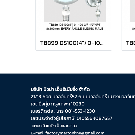
TB899 DS100(4") 0-100 C/F 1/2"NPT 8x100mm EVERY-ANGLE SLIDING MALE
บริษัท นิวม่า เอ็นจิเนียริ่ง จำกัด
21/13 ซอย นวลจันทร์​52 ถนน​นวลจันทร์​ แขวง​นวลจันทร
เขต​บึงกุ่ม​ กรุงเทพฯ​ 10230
เบอร์ติดต่อ : โทร 081-553-1230
เลขประจำตัวผู้เสียภาษี: 0105564087657
แผนก นิวเมติก ปั๊มและวาล์ว
E-mail
factorymartonline@gmail.com