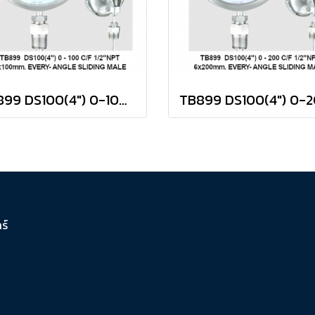
TB899 DS100(4") 0-100 C/F 1/2"NPT 8x100mm EVERY-ANGLE SLIDING MALE
์​