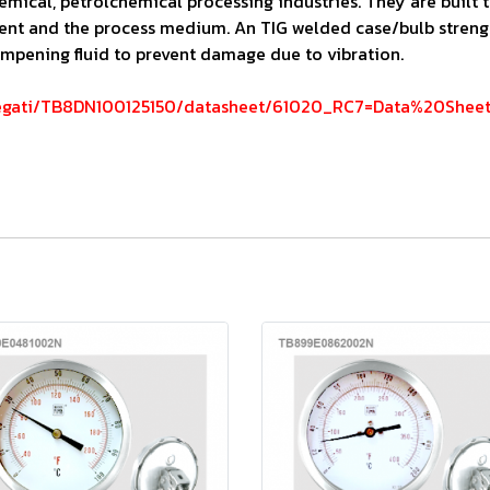
mical, petrolchemical processing industries. They are built t
nt and the process medium. An TIG welded case/bulb strengthe
 dampening fluid to prevent damage due to vibration.
llegati/TB8DN100125150/datasheet/61020_RC7=Data%20Sh