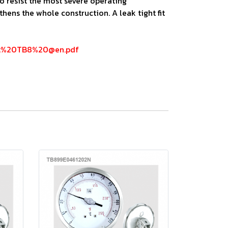
o resist the most severe operating
ns the whole construction. A leak tight fit
eet%20TB8%20@en.pdf