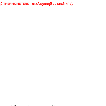
,
หภูมิ THERMOMETERS
เกจวัดอุณหภูมิ ขนาดหน้า 4" รุ่น