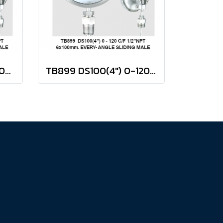
TB899 DS100(4") 0-200 C/F 1/2"NPT 8x200mm EVERY-ANGLE SLIDING MALE
TB899 DS100(4") 0-120 C/F 1/2"NPT 6x100mm EVERY-ANGLE SLIDING MALE