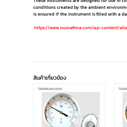
These instruments are designed for use in che
conditions created by the ambient environme
is ensured if the instrument is filled with a
https://www.nuovafima.com/wp-content/a
สินค้าเกี่ยวข้อง