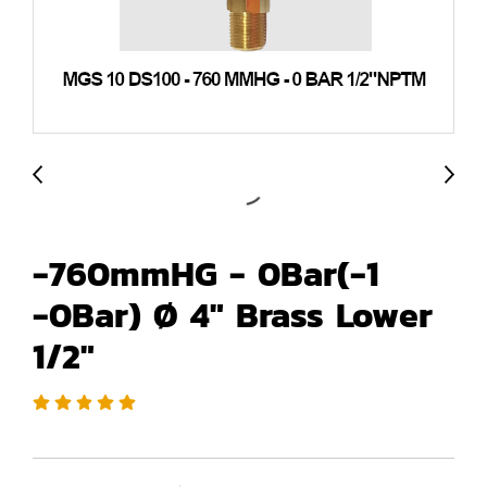
-760mmHG - 0Bar(-1
-0Bar) Ø 4" Brass Lower
1/2"