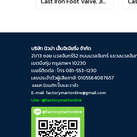
Cast Iron Foot Valve, JIS 10K
บริษัท นิวม่า เอ็นจิเนียริ่ง จำกัด
21/13 ซอย นวลจันทร์​52 ถนน​นวลจันทร์​ แขวง​นวลจันทร
เขต​บึงกุ่ม​ กรุงเทพฯ​ 10230
เบอร์ติดต่อ : โทร 081-553-1230
เลขประจำตัวผู้เสียภาษี: 0105564087657
แผนก นิวเมติก ปั๊มและวาล์ว
E-mail
factorymartonline@gmail.com
Line : @factorymartonline
@factorymartonline