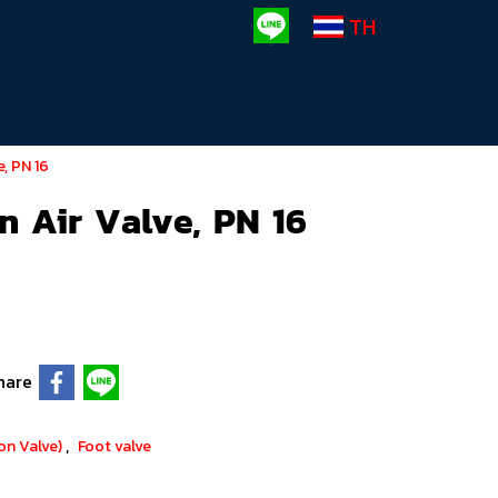
TH
e, PN 16
on Air Valve, PN 16
hare
,
ron Valve)
Foot valve