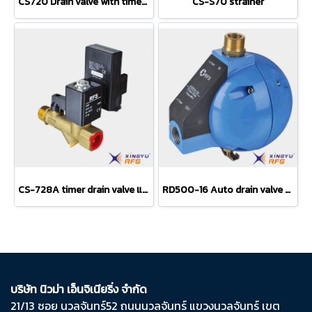
CS720 Drain valve with timer control
CS-S70 strainer
CS-728A timer drain valve แบบมี วายสแตนเนอร์ในตัว
RD500-16 Auto drain valve for air compressor
บริษัท นิวม่า เอ็นจิเนียริ่ง จำกัด
21/13 ซอย นวลจันทร์​52 ถนน​นวลจันทร์​ แขวง​นวลจันทร์​ เขต​