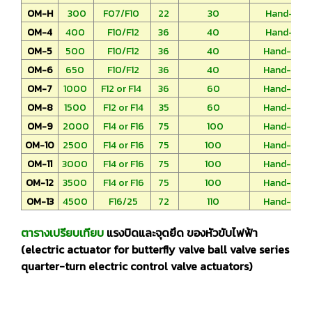
OM-H
300
F07/F10
22
30
Hand-Whe
OM-4
400
F10/F12
36
40
Hand-Whe
OM-5
500
F10/F12
36
40
Hand-Whe
OM-6
650
F10/F12
36
40
Hand-Whe
OM-7
1000
F12 or F14
36
60
Hand-Whe
OM-8
1500
F12 or F14
35
60
Hand-Whe
OM-9
2000
F14 or F16
75
100
Hand-Whe
OM-10
2500
F14 or F16
75
100
Hand-Whe
OM-11
3000
F14 or F16
75
100
Hand-Whe
OM-12
3500
F14 or F16
75
100
Hand-Whe
OM-13
4500
F16/25
72
110
Hand-Whe
ตารางเปรียบเทียบ
แรงบิดและจุดยึด ของหัวขับไฟฟ้า
(electric actuator for butterfly valve ball valve series
quarter-turn electric control valve actuators)