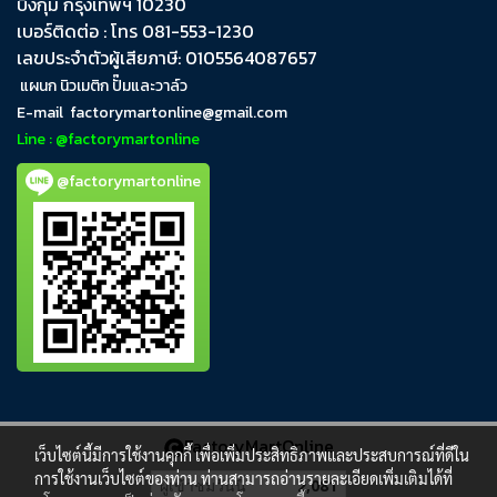
บึงกุ่ม​ กรุงเทพฯ​ 10230
เบอร์ติดต่อ : โทร 081-553-1230
เลขประจำตัวผู้เสียภาษี: 0105564087657
แผนก นิวเมติก ปั๊มและวาล์ว
E-mail
factorymartonline@gmail.com
Line : @factorymartonline
@factorymartonline
FactoryMartOnline
เว็บไซต์นี้มีการใช้งานคุกกี้ เพื่อเพิ่มประสิทธิภาพและประสบการณ์ที่ดีใน
การใช้งานเว็บไซต์ของท่าน ท่านสามารถอ่านรายละเอียดเพิ่มเติมได้ที่
ผู้เข้าชมวันนี้
2,081