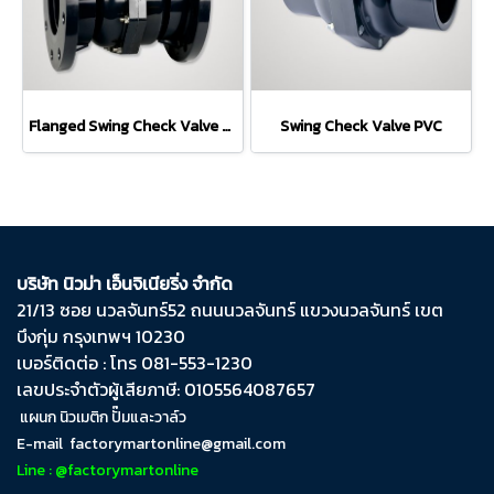
Flanged Swing Check Valve PVC
Swing Check Valve PVC
บริษัท นิวม่า เอ็นจิเนียริ่ง จำกัด
21/13 ซอย นวลจันทร์​52 ถนน​นวลจันทร์​ แขวง​นวลจันทร์​ เขต​
บึงกุ่ม​ กรุงเทพฯ​ 10230
เบอร์ติดต่อ : โทร 081-553-1230
เลขประจำตัวผู้เสียภาษี: 0105564087657
แผนก นิวเมติก ปั๊มและวาล์ว
E-mail
factorymartonline@gmail.com
Line : @factorymartonline