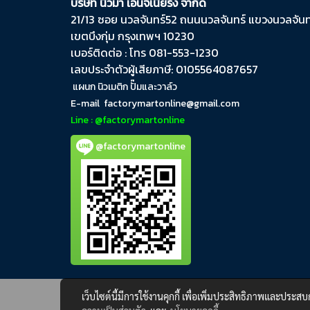
บริษัท นิวม่า เอ็นจิเนียริ่ง จำกัด
21/13 ซอย นวลจันทร์​52 ถนน​นวลจันทร์​ แขวง​นวลจันทร
เขต​บึงกุ่ม​ กรุงเทพฯ​ 10230
เบอร์ติดต่อ : โทร 081-553-1230
เลขประจำตัวผู้เสียภาษี: 0105564087657
แผนก นิวเมติก ปั๊มและวาล์ว
E-mail
factorymartonline@gmail.com
Line : @factorymartonline
@factorymartonline
เว็บไซต์นี้มีการใช้งานคุกกี้ เพื่อเพิ่มประสิทธิภาพและประส