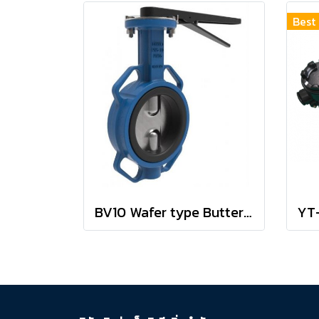
Best 
BV10 Wafer type Butterfly valves BELVEN