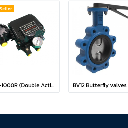
Seller
YT-1000R (Double ActingType) positioner