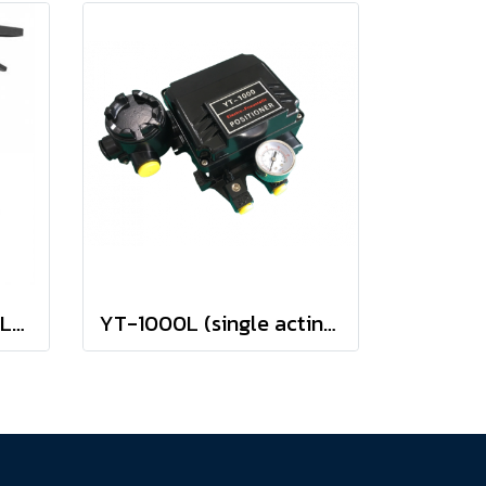
BV12 Butterfly valves Lug type BELVEN
YT-1000L (single acting Type) positioner