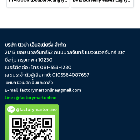
YT-1000R (Double ActingType) positioner
BV12 Butterfly valves Lug type BELVEN
บริษัท นิวม่า เอ็นจิเนียริ่ง จำกัด
21/13 ซอย นวลจันทร์​52 ถนน​นวลจันทร์​ แขวง​นวลจันทร์​ เขต​
บึงกุ่ม​ กรุงเทพฯ​ 10230
เบอร์ติดต่อ : โทร 081-553-1230
เลขประจำตัวผู้เสียภาษี: 0105564087657
แผนก นิวเมติก ปั๊มและวาล์ว
E-mail
factorymartonline@gmail.com
Line : @factorymartonline
@factorymartonline