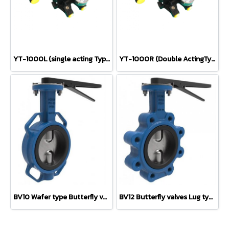
YT-1000L (single acting Type) positioner
YT-1000R (Double ActingType) positioner
BV10 Wafer type Butterfly valves BELVEN
BV12 Butterfly valves Lug type BELVEN