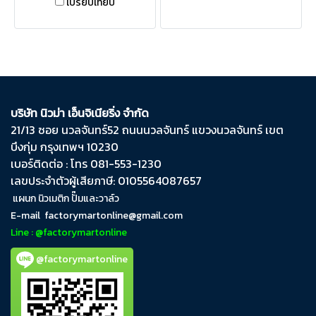
เปรียบเทียบ
บริษัท นิวม่า เอ็นจิเนียริ่ง จำกัด
21/13 ซอย นวลจันทร์​52 ถนน​นวลจันทร์​ แขวง​นวลจันทร์​ เขต​
บึงกุ่ม​ กรุงเทพฯ​ 10230
เบอร์ติดต่อ : โทร 081-553-1230
เลขประจำตัวผู้เสียภาษี: 0105564087657
แผนก นิวเมติก ปั๊มและวาล์ว
E-mail
factorymartonline@gmail.com
Line : @factorymartonline
@factorymartonline