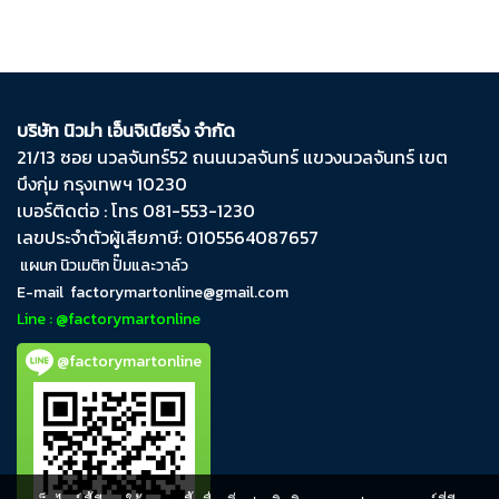
บริษัท นิวม่า เอ็นจิเนียริ่ง จำกัด
21/13 ซอย นวลจันทร์​52 ถนน​นวลจันทร์​ แขวง​นวลจันทร์​ เขต​
บึงกุ่ม​ กรุงเทพฯ​ 10230
เบอร์ติดต่อ : โทร 081-553-1230
เลขประจำตัวผู้เสียภาษี: 0105564087657
แผนก นิวเมติก ปั๊มและวาล์ว
E-mail
factorymartonline@gmail.com
Line : @factorymartonline
@factorymartonline