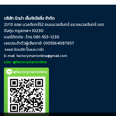
บริษัท นิวม่า เอ็นจิเนียริ่ง จำกัด
21/13 ซอย นวลจันทร์​52 ถนน​นวลจันทร์​ แขวง​นวลจันทร์​ เขต​
บึงกุ่ม​ กรุงเทพฯ​ 10230
เบอร์ติดต่อ : โทร 081-553-1230
เลขประจำตัวผู้เสียภาษี: 0105564087657
แผนก นิวเมติก ปั๊มและวาล์ว
E-mail
factorymartonline@gmail.com
Line : @factorymartonline
@factorymartonline