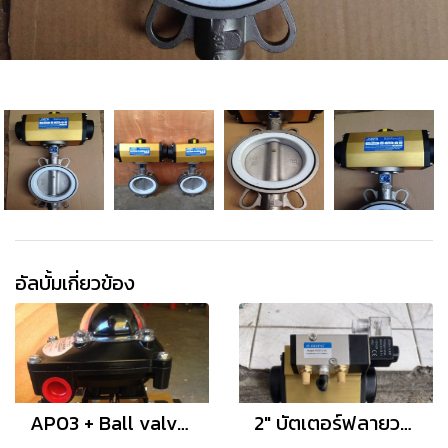
อัลบั้มเกี่ยวข้อง
AP03 + Ball valve 3pc + limit switch box apl-210n
2" บัตเตอร์ฟลายวาล์ว ประกอบ หัวขับลม SIRCA AP02 โซลินอยด์วาล์ว SDPC 4M310-08