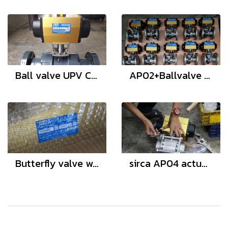
Ball valve UPV C หน้าแปลน ประกอบหัวขับ SIRCA
AP02+Ballvalve stainless steel Flanged
Butterfly valve with actuator AP10
sirca AP04 actuator ball valve 3pc 3"