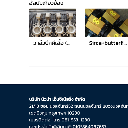
อัลบั้มเกี่ยวข้อง
วาล์วปีกผีเสื้อ (Butterfly Valve) Body Stainless seat Teflon
Sirca+butterfly valve ebro
บริษัท นิวม่า เอ็นจิเนียริ่ง จำกัด
21/13 ซอย นวลจันทร์​52 ถนน​นวลจันทร์​ แขวง​นวลจันทร
เขต​บึงกุ่ม​ กรุงเทพฯ​ 10230
เบอร์ติดต่อ : โทร 081-553-1230
เลขประจำตัวผู้เสียภาษี: 0105564087657