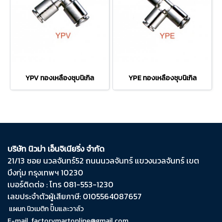
YPV ทองเหลืองชุบนิเกิล
YPE ทองเหลืองชุบนิเกิล
บริษัท นิวม่า เอ็นจิเนียริ่ง จำกัด
21/13 ซอย นวลจันทร์​52 ถนน​นวลจันทร์​ แขวง​นวลจันทร์​ เขต​
บึงกุ่ม​ กรุงเทพฯ​ 10230
เบอร์ติดต่อ : โทร 081-553-1230
เลขประจำตัวผู้เสียภาษี: 0105564087657
แผนก นิวเมติก ปั๊มและวาล์ว
E-mail
factorymartonline@gmail.com