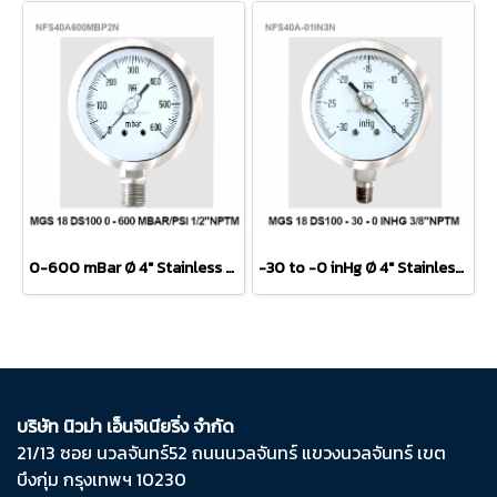
0-600 mBar Ø 4" Stainless Steel Lower 1/2"
-30 to -0 inHg Ø 4" Stainless steel Lower 3/8"
บริษัท นิวม่า เอ็นจิเนียริ่ง จำกัด
21/13 ซอย นวลจันทร์​52 ถนน​นวลจันทร์​ แขวง​นวลจันทร์​ เขต​
บึงกุ่ม​ กรุงเทพฯ​ 10230