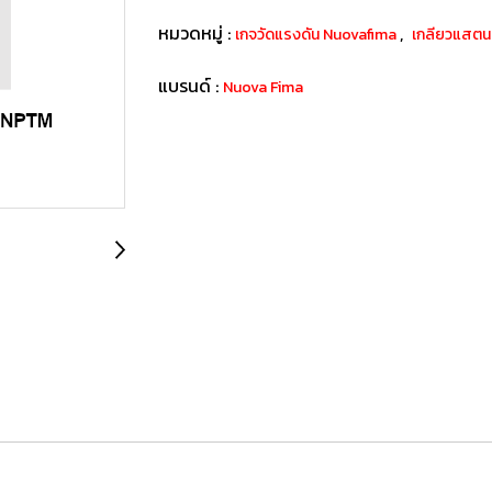
หมวดหมู่ :
,
เกจวัดแรงดัน Nuovafima
เกลียวแสต
แบรนด์ :
Nuova Fima