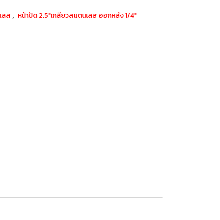
,
นเลส
หน้าปัด 2.5"เกลียวสแตนเลส ออกหลัง 1/4"