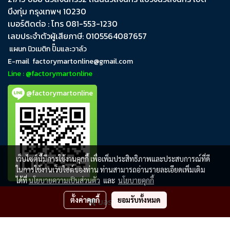
บึงกุ่ม​ กรุงเทพฯ​ 10230
เบอร์ติดต่อ : โทร 081-553-1230
เลขประจำตัวผู้เสียภาษี: 0105564087657
แผนก นิวเมติก ปั๊มและวาล์ว
E-mail
factorymartonline@gmail.com
Line : @factorymartonline
@factorymartonline
เว็บไซต์นี้มีการใช้งานคุกกี้ เพื่อเพิ่มประสิทธิภาพและประสบการณ์ที่ดี
ในการใช้งานเว็บไซต์ของท่าน ท่านสามารถอ่านรายละเอียดเพิ่มเติม
ได้ที่
นโยบายความเป็นส่วนตัว
และ
นโยบายคุกกี้
ตั้งค่าคุกกี้
ยอมรับทั้งหมด
ขอราคาสินค้า
FactoryMartOnline