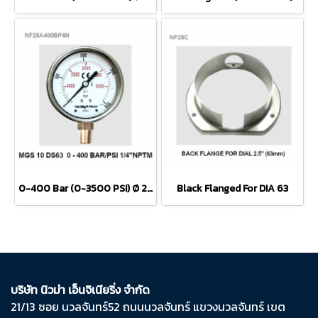
0-400 Bar (0-3500 PSI) Ø 2.5" Brass Lower NPTM
Black Flanged For DIA 63
บริษัท นิวม่า เอ็นจิเนียริ่ง จำกัด
21/13 ซอย นวลจันทร์​52 ถนน​นวลจันทร์​ แขวง​นวลจันทร์​ เขต​