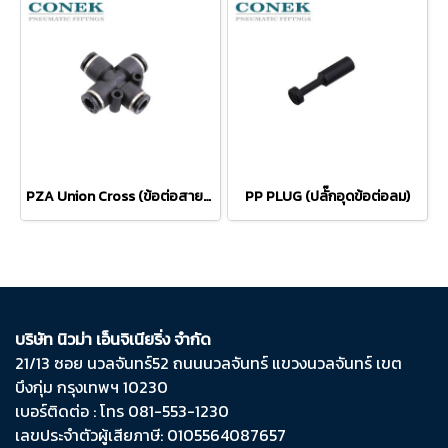
PZA Union Cross (ข้อต่อสายลม 4 ทาง)
PP PLUG (ปลั๊กอุดข้อต่อลม)
บริษัท นิวม่า เอ็นจิเนียริ่ง จำกัด
21/13 ซอย นวลจันทร์​52 ถนน​นวลจันทร์​ แขวง​นวลจันทร์​ เขต​
บึงกุ่ม​ กรุงเทพฯ​ 10230
เบอร์ติดต่อ : โทร 081-553-1230
เลขประจำตัวผู้เสียภาษี: 0105564087657