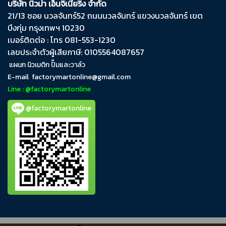
บริษัท นิวม่า เอ็นจิเนียริ่ง จำกัด
21/13 ซอย นวลจันทร์​52 ถนน​นวลจันทร์​ แขวง​นวลจันทร์​ เขต​
บึงกุ่ม​ กรุงเทพฯ​ 10230
เบอร์ติดต่อ : โทร 081-553-1230
เลขประจำตัวผู้เสียภาษี: 0105564087657
แผนก นิวเมติก ปั๊มและวาล์ว
E-mail
factorymartonline@gmail.com
Line : @factorymartonline
@factorymartonline