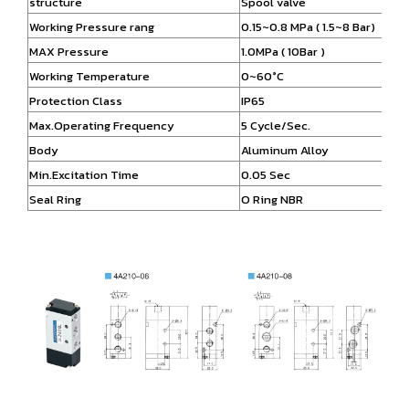
structure
Spool valve
Working Pressure rang
0.15~0.8 MPa ( 1.5~8 Bar)
MAX Pressure
1.0MPa ( 10Bar )
Working Temperature
0~60°C
Protection Class
IP65
Max.Operating Frequency
5 Cycle/Sec.
Body
Aluminum Alloy
Min.Excitation Time
0.05 Sec
Seal Ring
O Ring NBR