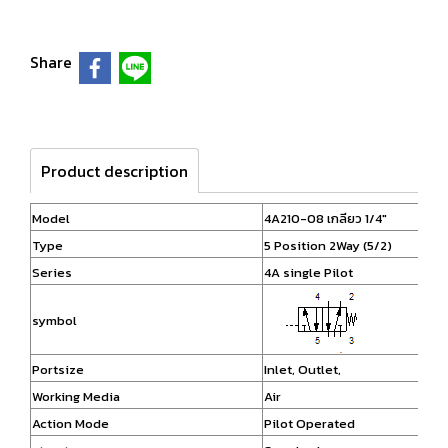
Share
Product description
Model
4A210-08 เกลียว 1/4"
Type
5 Position 2Way (5/2)
Series
4A single Pilot
symbol
Portsize
Inlet, Outlet,
Working Media
Air
Action Mode
Pilot Operated