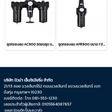
ชุดกรองลม AC900 3ตอนชุด ขนาด 1 1/2นิ้ว และ 2นิ้ว
ชุดกรองลม AFR900 ขนาด 1 1/2นิ้ว และ 2นิ้ว
บริษัท นิวม่า เอ็นจิเนียริ่ง จำกัด
21/13 ซอย นวลจันทร์​52 ถนน​นวลจันทร์​ แขวง​นวลจันทร์​ เขต​
บึงกุ่ม​ กรุงเทพฯ​ 10230
เบอร์ติดต่อ : โทร 081-553-1230
เลขประจำตัวผู้เสียภาษี: 0105564087657
แผนก นิวเมติก ปั๊มและวาล์ว