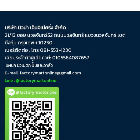
บริษัท นิวม่า เอ็นจิเนียริ่ง จำกัด
21/13 ซอย นวลจันทร์​52 ถนน​นวลจันทร์​ แขวง​นวลจันทร์​ เขต​
บึงกุ่ม​ กรุงเทพฯ​ 10230
เบอร์ติดต่อ : โทร 081-553-1230
เลขประจำตัวผู้เสียภาษี: 0105564087657
แผนก นิวเมติก ปั๊มและวาล์ว
E-mail
factorymartonline@gmail.com
Line : @factorymartonline
@factorymartonline