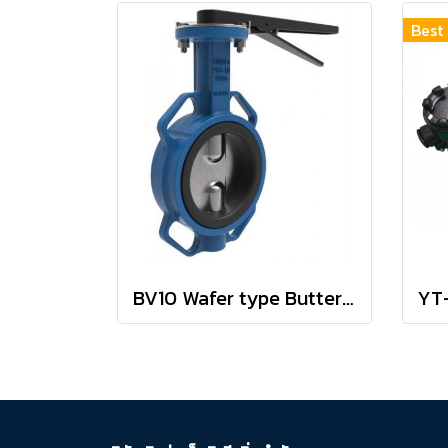
Best 
BV10 Wafer type Butterfly valves BELVEN