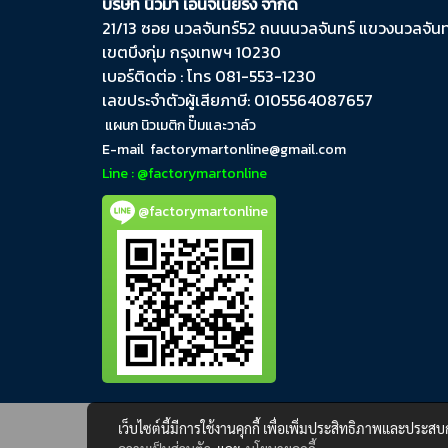
บริษัท นิวม่า เอ็นจิเนียริ่ง จำกัด
21/13 ซอย นวลจันทร์​52 ถนน​นวลจันทร์​ แขวง​นวลจันทร
เขต​บึงกุ่ม​ กรุงเทพฯ​ 10230
เบอร์ติดต่อ : โทร 081-553-1230
เลขประจำตัวผู้เสียภาษี: 0105564087657
แผนก นิวเมติก ปั๊มและวาล์ว
E-mail
factorymartonline@gmail.com
Line : @factorymartonline
@factorymartonline
เว็บไซต์นี้มีการใช้งานคุกกี้ เพื่อเพิ่มประสิทธิภาพและประส