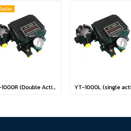
Seller
YT-1000R (Double ActingType) positioner