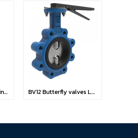
YT-1000L (single acting Type) positioner
BV12 Butterfly valves Lug type BELVEN