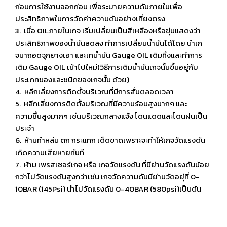
ก่อนการใช้งานออกก่อน เพื่อระบายความดันภายในเพื่อ
ประสิทธิภาพในการวัดค่าความดันอย่างเที่ยงตรง
3. เมื่อ OILภายในเกจ เริ่มเปลี่ยนเป็นสีเหลืองหรือขุ่นแสดงว่า
ประสิทธิภาพของน้ำมันลดลง ทำการเปลี่ยนน้ำมันได้โดย นำเก
จมาถอดจุกยางเอา และเทน้ำมัน Gauge OIL เดิมทิ้งและทำการ
เติม Gauge OIL เข้าไปใหม่(วิธีการเติมน้ำมันเกจนั้นขึ้นอยู่กับ
ประเภทของและชนิดของเกจนั้น ด้วย)
4. หลีกเลี่ยงการติดตั้งบริเวณที่มีการสั่นตลอดเวลา
5. หลีกเลี่ยงการติดตั้งบริเวณที่มีความร้อนสูงมากๆ และ
ความชื้นสูงมากๆ เช่นบริเวณกลางแจ้ง โดนแดดและโดนฝนเป็น
ประจำ
6. ห้ามทำหล่น ตก กระแทก เด็ดขาดเพราะจะทำให้เกจวัดแรงดัน
เกิดความเสียหายทันที
7. ห้าม เพรสเชอร์เกจ หรือ เกจวัดแรงดัน ที่มีย่านวัดแรงดันน้อย
กว่าไปวัดแรงดันสูงกว่าเช่น เกจวัดความดันมีย่านวัดอยุ่ที่ 0-
10BAR (145Psi) นำไปวัดแรงดัน 0-40BAR (580psi)เป็นต้น