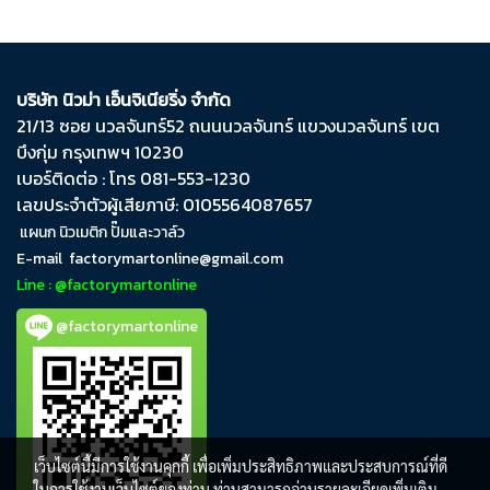
บริษัท นิวม่า เอ็นจิเนียริ่ง จำกัด
21/13 ซอย นวลจันทร์​52 ถนน​นวลจันทร์​ แขวง​นวลจันทร์​ เขต​
บึงกุ่ม​ กรุงเทพฯ​ 10230
เบอร์ติดต่อ : โทร 081-553-1230
เลขประจำตัวผู้เสียภาษี: 0105564087657
แผนก นิวเมติก ปั๊มและวาล์ว
E-mail
factorymartonline@gmail.com
Line : @factorymartonline
@factorymartonline
เว็บไซต์นี้มีการใช้งานคุกกี้ เพื่อเพิ่มประสิทธิภาพและประสบการณ์ที่ดี
ในการใช้งานเว็บไซต์ของท่าน ท่านสามารถอ่านรายละเอียดเพิ่มเติม