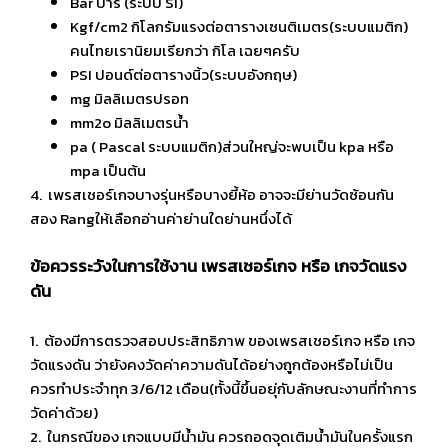
Bar บาร์ (ระบบ SI)
Kgf/cm2 กิโลกรัมแรงต่อตารางเซนติเมตร(ระบบแมติก)
คนไทยเรานิยมเรียกว่า กิโล เฉยๆครับ
PSI ปอนด์ต่อตารางนิ้ว(ระบบอังกฤษ)
mg มิลลิเมตรปรอท
mm2o มิลลิเมตรน้ำ
pa ( Pascal ระบบแมติก)ส่วนใหญ่จะพบเป็น kpa หรือ
mpa เป็นต้น
4. เพรสเชอร์เกจบางรุ่นหรือบางยี้ห้อ อาจจะมีย่านวัดซ้อนกัน
สอง Rangให้เลือกอ่านค่าย่านใดย่านหนึ่งได้
ข้อควรระวังในการใช้งาน เพรสเชอร์เกจ หรือ เกจวัดแรง
ดัน
1. ต้องมีการตรวจสอบประสิทธิภาพ ของเพรสเชอร์เกจ หรือ เกจ
วัดแรงดัน ว่ายังคงวัดค่าความดันได้อย่างถูกต้องหรือไม่เป็น
ควรทำประจำทุก 3/6/12 เดือน(ทั้งนี้ขึ้นอยุ่กับลักษณะงานที่ทำการ
วัดค่าด้วย)
2. ในกรณีของ เกจแบบมีน้ำมัน ควรถอดจุดเติมน้ำมันในครั้งแรก