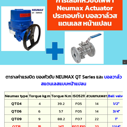
ตารางค่าแรงบิด ของหัวขับ NEUMAX QT Series และ
บอลวาล์ว
สแตนเลสแบบหน้าแปลน
Neumax type
Torque kg.m
Torque N.m
ISO5211
สวมแกนเพลา
ฺBall valve
QT04
4
39.2
F05
14
1/2"
QT06
6
57
F05
14
3/4"
QT09
9
88.2
F07
22
1"
QT15
15
147
F07 F10
22
1 1/4"