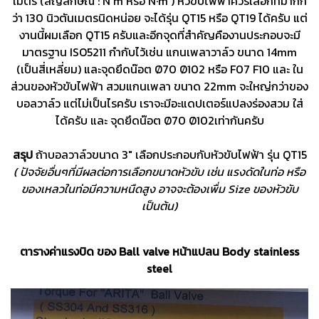
เมตร (สัญลักษณ์ : N m หรือ N·m ) หัวขับไฟฟ้าควรเลือกที่มากก
ว่า 130 นิวตันเมตรนิดหน่อย จะได้รุ่น QT15 หรือ QT19 ได้ครับ แต่
งานนี้ผมเลือก QT15 ครับและอีกจุดที่สำคัญคืองานประกอบจะมี
มาตรฐาน ISO5211 กำกับไว้เช่น แกนเพลาวาล์ว ขนาด 14mm
(เป็นสี่เหลี่ยม) และจุดยึดน๊อต Ø70 Ø102 หรือ F07 F10 และ ใน
ส่วนของหัวขับไฟฟ้า สวมแกนเพลา ขนาด 22mm จะใหญ่กว่าของ
บอลวาล์ว แต่ไม่เป็นไรครับ เราจะมีอะแดปเตอร์แปลงร่องสวม ใส่
ได้ครับ และ จุดยึดน๊อต Ø70 Ø102เท่ากันครับ
สรุป
ถ้าบอลวาล์วขนาด 3" เลือกประกอบกับหัวขับไฟฟ้า รุ่น QT15
( ปัจจัยอื่นๆที่มีผลต่อการเลือกขนาดหัวขับ เช่น แรงดัดในท่อ หรือ
ของเหลวในท่อมีความหนืดสูง อาจจะต้องเพื่ม Size ของหัวขับ
เป็นต้น)
ตารางค่าแรงบิด ของ Ball valve หน้าแปลน Body stainless
steel