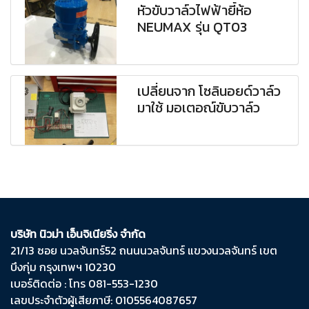
หัวขับวาล์วไฟฟ้ายี้ห้อ
NEUMAX รุ่น QT03
เปลี่ยนจาก โซลินอยด์วาล์ว
มาใช้ มอเตอณ์ขับวาล์ว
บริษัท นิวม่า เอ็นจิเนียริ่ง จำกัด
21/13 ซอย นวลจันทร์​52 ถนน​นวลจันทร์​ แขวง​นวลจันทร์​ เขต​
บึงกุ่ม​ กรุงเทพฯ​ 10230
เบอร์ติดต่อ : โทร 081-553-1230
เลขประจำตัวผู้เสียภาษี: 0105564087657