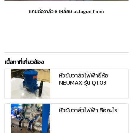
แกนต่อวาล์ว 8 เหลี่ยม octagon 11mm
เนื้อหาที่เกี่ยวข้อง
หัวขับวาล์วไฟฟ้ายี้ห้อ
NEUMAX รุ่น QT03
หัวขับวาล์วไฟฟ้า คืออะไร