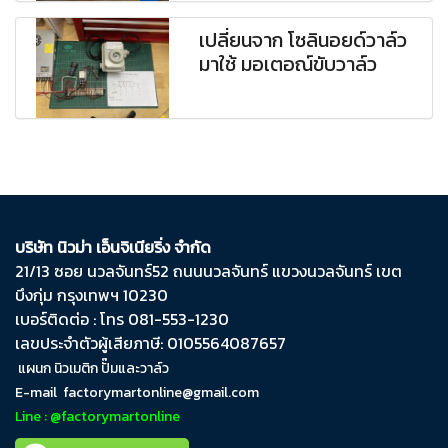
เปลี่ยนจาก โซลินอยด์วาล์ว
มาใช้ มอเตอณ์ขับวาล์ว
บริษัท นิวม่า เอ็นจิเนียริ่ง จำกัด
21/13 ซอย นวลจันทร์​52 ถนน​นวลจันทร์​ แขวง​นวลจันทร์​ เขต​
บึงกุ่ม​ กรุงเทพฯ​ 10230
เบอร์ติดต่อ : โทร 081-553-1230
เลขประจำตัวผู้เสียภาษี: 0105564087657
แผนก นิวเมติก ปั๊มและวาล์ว
E-mail
factorymartonline@gmail.com
Line : @factorymartonline