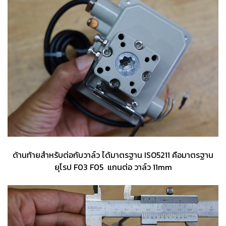
ด้านท้ายสำหรับต่อกับวาล์ว ได้มาตรฐาน ISO5211 คือมาตรฐาน
ยุโรป F03 F05 แกนต่อ วาล์ว 11mm