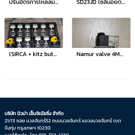
ปรับอัตรการไหลลม RE Series
SD23JD โซลินอยด์วาล์ว (solenoid valve) 3/2"
(SIRCA + kitz butterfly valve dj series aluminum body) (Motorized valve + Ball valve UPVC)
Namur valve 4M310-08 24VDC
บริษัท นิวม่า เอ็นจิเนียริ่ง จำกัด
21/13 ซอย นวลจันทร์​52 ถนน​นวลจันทร์​ แขวง​นวลจันทร์​ เขต​
บึงกุ่ม​ กรุงเทพฯ​ 10230