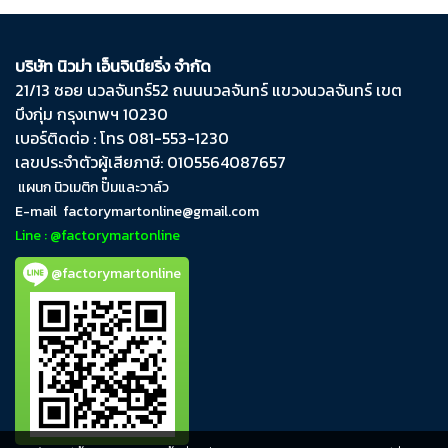
บริษัท นิวม่า เอ็นจิเนียริ่ง จำกัด
21/13 ซอย นวลจันทร์​52 ถนน​นวลจันทร์​ แขวง​นวลจันทร์​ เขต​
บึงกุ่ม​ กรุงเทพฯ​ 10230
เบอร์ติดต่อ : โทร 081-553-1230
เลขประจำตัวผู้เสียภาษี: 0105564087657
แผนก นิวเมติก ปั๊มและวาล์ว
E-mail
factorymartonline@gmail.com
Line : @factorymartonline
@factorymartonline