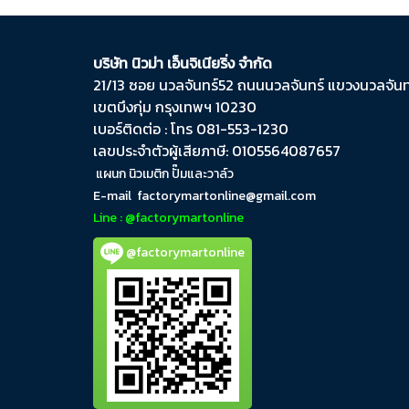
บริษัท นิวม่า เอ็นจิเนียริ่ง จำกัด
21/13 ซอย นวลจันทร์​52 ถนน​นวลจันทร์​ แขวง​นวลจันทร
เขต​บึงกุ่ม​ กรุงเทพฯ​ 10230
เบอร์ติดต่อ : โทร 081-553-1230
เลขประจำตัวผู้เสียภาษี: 0105564087657
แผนก นิวเมติก ปั๊มและวาล์ว
E-mail
factorymartonline@gmail.com
Line : @factorymartonline
@factorymartonline