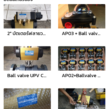
2" บัตเตอร์ฟลายวาล์ว ประกอบ หัวขับลม SIRCA AP02 โซลินอยด์วาล์ว SDPC 4M310-08
AP03 + Ball valve 3pc + limit switch box apl-210n
Ball valve UPV C หน้าแปลน ประกอบหัวขับ SIRCA
AP02+Ballvalve stainless steel Flanged