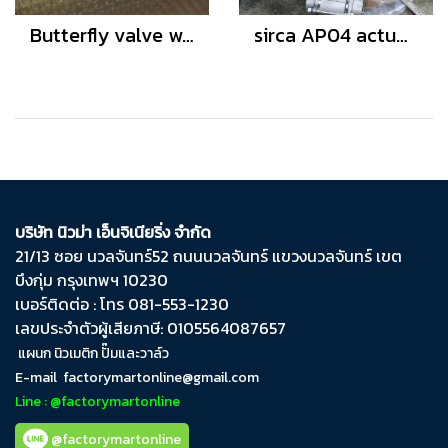
Butterfly valve with actuator AP10
sirca AP04 actuator ball valve 3pc 3"
บริษัท นิวม่า เอ็นจิเนียริ่ง จำกัด
21/13 ซอย นวลจันทร์​52 ถนน​นวลจันทร์​ แขวง​นวลจันทร์​ เขต​
บึงกุ่ม​ กรุงเทพฯ​ 10230
เบอร์ติดต่อ : โทร 081-553-1230
เลขประจำตัวผู้เสียภาษี: 0105564087657
แผนก นิวเมติก ปั๊มและวาล์ว
E-mail
factorymartonline@gmail.com
Line : @factorymartonline
@factorymartonline